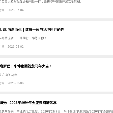
门负责人及省品促会秘书处一行，走进华坤建设开展实地调研。
间：2026-07-04
廿载 向新而生｜致每一位与华坤同行的你
年光阴流转，一路同行，感恩有你！
间：2026-04-02
启新程｜华坤集团祝您马年大吉！
快乐 喜迎马年
间：2026-03-06
织光 | 2026年华坤年会盛典圆满落幕
得意马蹄疾，事业腾飞万象新。2026年2月7日，华坤集团“长夜织光”2026年年会