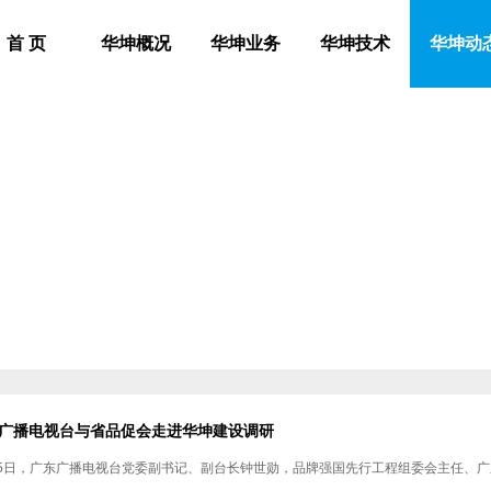
首 页
华坤概况
华坤业务
华坤技术
华坤动
广播电视台与省品促会走进华坤建设调研
25日，广东广播电视台党委副书记、副台长钟世勋，品牌强国先行工程组委会主任、