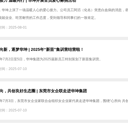
接力 温暖同行 | 华坤开展全员爱心募捐活动
，华坤上演了一场温暖人心的爱心接力。公司员工阿滔（化名）突患白血病的消息，牵
兢兢业业、吃苦耐劳的工作态度，受到领导和同事们的一致肯定。
间：2025-08-01
向新，逐梦华坤 | 2025年“新苗”集训营结营啦！
25年7月2日至5日，华坤集团为2025届新员工特别策划了新苗集训营。
间：2025-07-10
向，共创良好生态圈 | 东莞市女企联走进华坤集团
25年7月3日，东莞市女企业家联合会组织女企业家代表走进华坤集团，围绕“心所向 共
间：2025-07-10