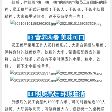
随后，伴随着“锵、锵、锵”的敲锣声和员工们期盼的眼
神，员工餐厅正式开餐啦！干饭人，干饭魂，干饭小伙最
精神，大家都垂涎欲滴、迫不及待要尝一尝！
03 营养两餐 美味可口
员工餐厅采用工作人员打餐形式，大家自觉排队用餐，
保持良好的就餐秩序。软糯的大米，荤素搭配得当的菜
肴，自助的靓汤，还会有不定时供应的水果、糖水、饮
料，一顿下来幸福感满满。
04 明厨亮灶 环境整洁
升级后的员工食堂约1000平方米，可同时容纳近300人
就餐。大厅宽敞明亮，装修典雅大方，崭新统一的桌椅摆