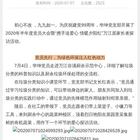
发布时间：2020-07-07
点击数：2523
初心不改 ，九九如一。为庆祝建党99周年，华坤党支部开展了
2020年半年度党员大会暨“携手送爱心 情暖夕阳红”万江居家长者探
访活动。
党员先行，为绿色环保注入红色动力
7月4日，华坤党员走进万江谷涌厨余示范中心，详细了解垃圾
分类的科普知识以及厨余垃圾环保处理的全流程。
在垃圾分类知识小课堂环节，党支部书记文长红表示，“党员通
过学习垃圾分类的知识，可以带动身边的家人、朋友共同加入到垃
圾分类的实践行动中，通过党员的先锋模范作用辐射到邻里亲朋。”
随后，在社工的带领下，党员志愿者们带上菜篮子、小镰刀等
工具，来到厨余中心的蔬菜种植区，顶着烈日艳阳在菜园里采集新
鲜的有机蔬菜，用作下一个环节的爱心探访活动。